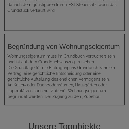
danach dem günstigeren Immo-ESt Steuersatz, wenn das
Grundstück verkauft wird.
Begründung von Wohnungseigentum
Wohnungseigentum muss im Grundbuch verbüchert sein
und ist auf dem Grundbuchsauszug zu sehen.
Die Grundlage für die Eintragung ins Grundbuch kann ein
Vertrag, eine gerichtliche Entscheidung oder eine
gerichtliche Aufteilung des ehelichen Vermögens sein.
An Keller- oder Dachbodenräumen, Hausgärten oder
Lagerplätzen kann nur Zubehör-Wohnungseigentum
begründet werden. Der Zugang zu den „Zubehör-
Wohnungseigentumsobjekte“ darf nicht ausschließlich über
fremde Wohnungseigentumsobjekte zugänglich sein. Das
bedeutet, sie müssen entweder über das eigene
Wohnungseigentumsobjekt oder über allgemeine Flächen
Unsere Topobjekte
zugänglich sein.