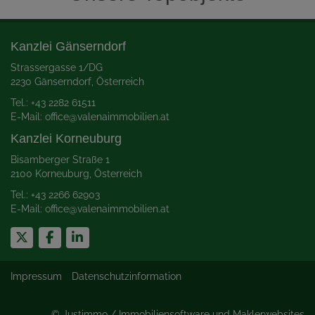
Kanzlei Gänserndorf
Strassergasse 1/DG
2230 Gänserndorf
, Österreich
Tel.:
+43 2
282 61511
E-Mail:
office@valenaimmobilien.at
Kanzlei Korneuburg
Bisamberger Straße 1
2100 Korneuburg
, Österreich
Tel.:
+43 2
266 62903
E-Mail: office
@valenaimmobilien.at
Impressum
Datenschutzinformation
©
Justimmo / Immobiliensoftware und Maklerwebsites