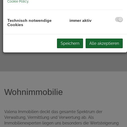
Cookie Policy
.
Technisch notwendige
immer aktiv
Cookies
Speichern
Alle akzeptieren
Wohnimmobilie
Valena Immobilien deckt das gesamte Spektrum der
Verwaltung, Vermittlung und Verwertung ab. Als
Immobilienexperten liegen uns besonders die Wertsteigerung