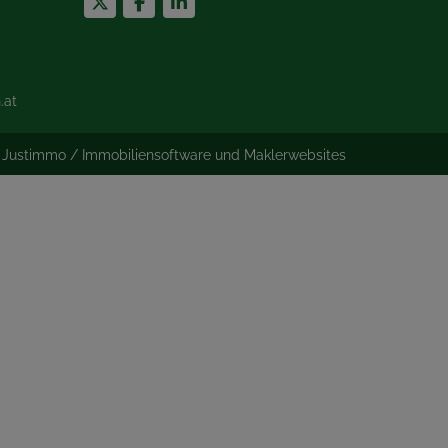
.at
©
Justimmo / Immobiliensoftware und Maklerwebsites