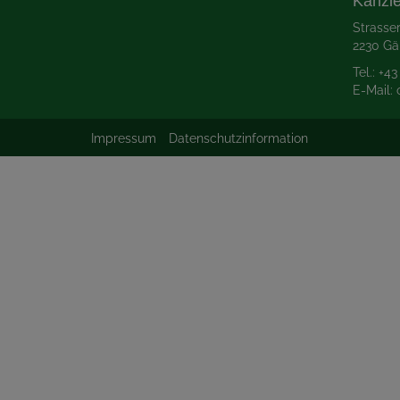
Kanzle
Strasse
2230 Gä
Tel.:
+43
E-Mail:
Impressum
Datenschutzinformation