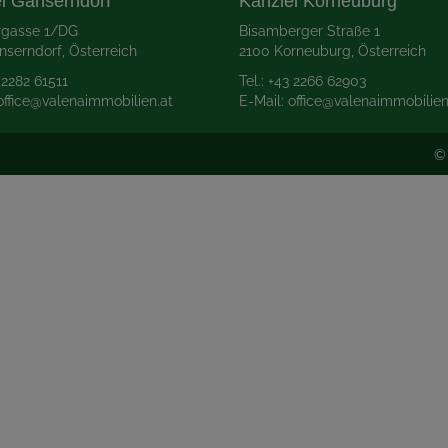
i Gänserndorf
Kanzlei Korneuburg
rgasse 1/DG
Bisamberger Straße 1
nserndorf
, Österreich
2100 Korneuburg
, Österreich
 2
282 61511
Tel.:
+43 2
266 62903
office@valenaimmobilien.at
E-Mail: office
@valenaimmobilien