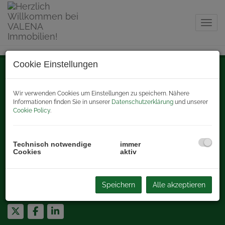
Navig
Cookie Einstellungen
Kanzlei Gänserndorf
Strassergasse 1/DG
Wir verwenden Cookies um Einstellungen zu speichern. Nähere
2230 Gänserndorf
, Österreich
Informationen finden Sie in unserer
Datenschutzerklärung
und unserer
Cookie Policy
.
Tel.:
+43 2
282 61511
E-Mail:
office@valenaimmobilien.at
Kanzlei Korneuburg
Technisch notwendige
immer
Cookies
aktiv
Bisamberger Straße 1
2100 Korneuburg
, Österreich
Tel.:
+43 2
266 62903
Speichern
Alle akzeptieren
E-Mail: office
@valenaimmobilien.at